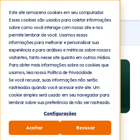
Blog
Este site armazena cookies em seu computador.
Esses cookies são usados para coletar informações
sobre como você interage com nosso site e nos
permite lembrar de você. Usamos essas
informações para melhorar e personalizar sua
experiência e para análises e métricas sobre nossos
visitantes, tanto nesse site quanto em outras mídias.
Para obter mais informações sobre os cookies que
usamos, leia nossa Política de Privacidade.
Se você recusar, suas informações não serão
rastreadas quando você acessar este site. Um
cookie simples será usado em seu navegador para
lembrar sobre sua preferência de não ser rastreado.
Configurações
4 de agosto de 2026
Modelo de cobrança do
Aceitar
Recusar
WhatsApp API: o que muda e