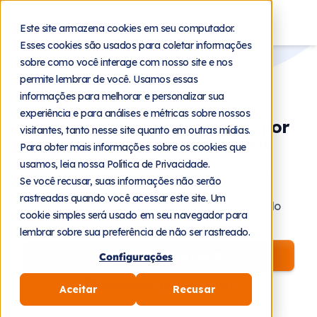
Este site armazena cookies em seu computador.
Esses cookies são usados para coletar informações
sobre como você interage com nosso site e nos
permite lembrar de você. Usamos essas
LIGO IVR
informações para melhorar e personalizar sua
experiência e para análises e métricas sobre nossos
Transforme seu atendimento por
visitantes, tanto nesse site quanto em outras mídias.
voz com nossa URA inteligente
Para obter mais informações sobre os cookies que
usamos, leia nossa Política de Privacidade.
Crie e configure URAs, com Inteligência Artificial
Se você recusar, suas informações não serão
(IA), de forma fácil e intuitiva. Traga seu
rastreadas quando você acessar este site. Um
atendimento automatizado por voz para o século
cookie simples será usado em seu navegador para
XXI.
lembrar sobre sua preferência de não ser rastreado.
Falar com um especialista
Configurações
Conheça o IVR em 3 min
Aceitar
Recusar