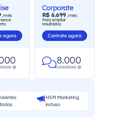
ise
Corporate
9
R$ 6.699
/mês
/mês
rmance
Para ampliar
nto
resultados
e agora
Contrate agora
.000
8.000
VERSAS
CONVERSAS
ndentes
HSM Marketing
itados
incluso