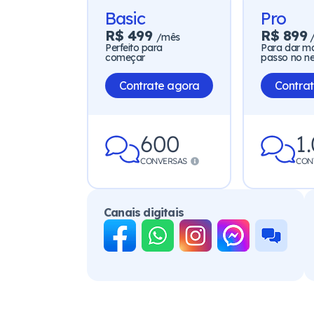
Basic
Pro
R$ 499
R$ 899
/mês
Perfeito para
Para dar m
começar
passo no n
Contrate agora
Contra
600
1
CONVERSAS
CON
Canais digitais