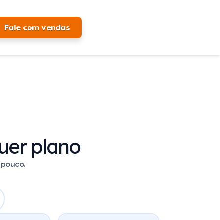
Fale com vendas
quer plano
 pouco.