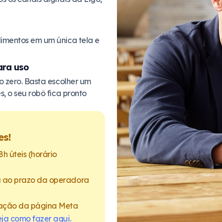
dimentos em um única tela e
ara uso
o zero. Basta escolher um
s, o seu robô fica pronto
es!
h úteis (horário
a ao prazo da operadora
cação da página Meta
ja como fazer aqui.