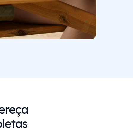
fereça
letas