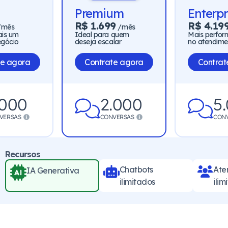
Premium
Enterpr
R$ 1.699
R$ 4.19
/mês
/mês
ais um
Ideal para quem
Mais perfo
egócio
deseja escalar
no atendime
te agora
Contrate agora
Contrat
.000
2.000
5
VERSAS
CONVERSAS
CON
Recursos
Chatbots
Ate
IA Generativa
ilimitados
ilim