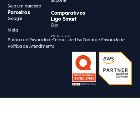
Suporte
Seja um parceiro
Parceiros
Comparativos
Google
Ligo Smart
Blip
Meta
Octadesk
Política de Privacidade
Termos de Uso
Canal de Privacidade
AWS
Política de Atendimento
Zenvia