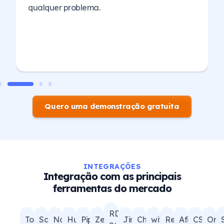
Instagram, Telefone e vários outros.
Quero uma demonstração gratuita
INTEGRAÇÕES
Integração com as principais
ferramentas do mercado
RD
Topdesk
Salesforce
Nama
Hubspot
Pipedrive
Zendesk
Jira
ChatGPT
wit.ai
ReclameAQUI
Afiniti
CSLOG
Orb