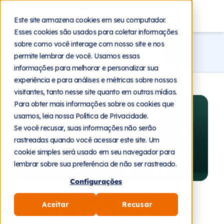
Blog
Este site armazena cookies em seu computador.
Esses cookies são usados para coletar informações
sobre como você interage com nosso site e nos
permite lembrar de você. Usamos essas
informações para melhorar e personalizar sua
experiência e para análises e métricas sobre nossos
visitantes, tanto nesse site quanto em outras mídias.
Para obter mais informações sobre os cookies que
usamos, leia nossa Política de Privacidade.
Se você recusar, suas informações não serão
rastreadas quando você acessar este site. Um
cookie simples será usado em seu navegador para
lembrar sobre sua preferência de não ser rastreado.
Configurações
4 de agosto de 2026
Modelo de cobrança do
Aceitar
Recusar
WhatsApp API: o que muda e