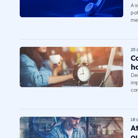
A s
pot
me
25 
C
h
Des
imp
com
18 
A
o