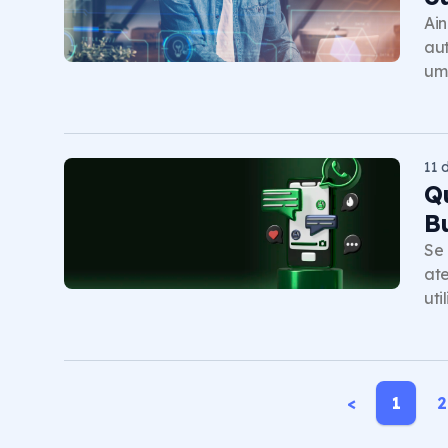
Ain
aut
um
11 
Q
B
Se 
ate
uti
<
1
2