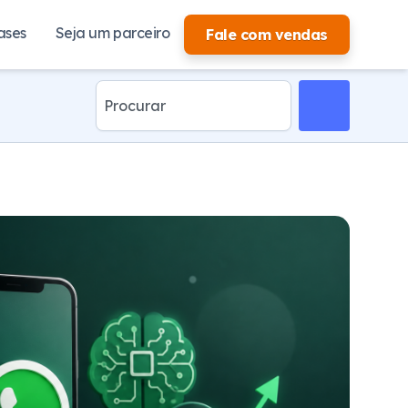
ases
Seja um parceiro
Fale com vendas