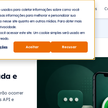
aforma
Segmentos
Recursos
Planos
C
o usados para coletar informações sobre como você
sas informações para melhorar e personalizar sua
nto nesse site quanto em outras mídias. Para obter mais
rivacidade.
ocê acessar este site. Um cookie simples será usado em
reado.
ções
Aceitar
Recusar
uda e
irão ocorrer
s API e