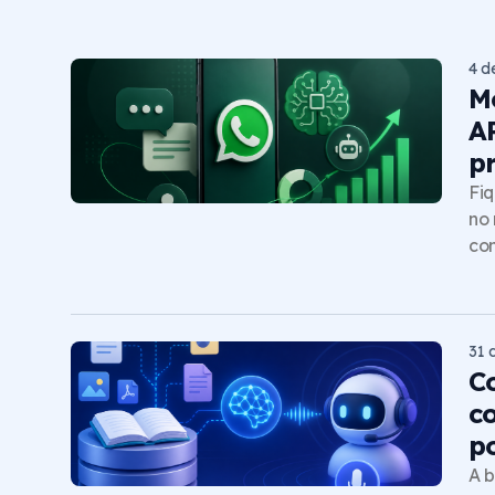
4 d
M
A
p
Fiq
no 
com
31 
C
c
p
A b