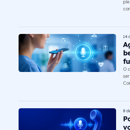
ple
com
14 
A
b
f
O a
ser
Co
8 d
P
vo