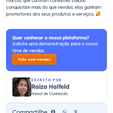
marcas que cultivam conexões sólidas
conquistam mais do que vendas: elas ganham
promotores dos seus produtos e serviços.
Quer conhecer a nossa plataforma?
Solicite uma demonstração para o nosso
time de vendas.
Fale com vendas
ESCRITO POR
Raíza Halfeld
Head de Conteúdo
Compartilhe