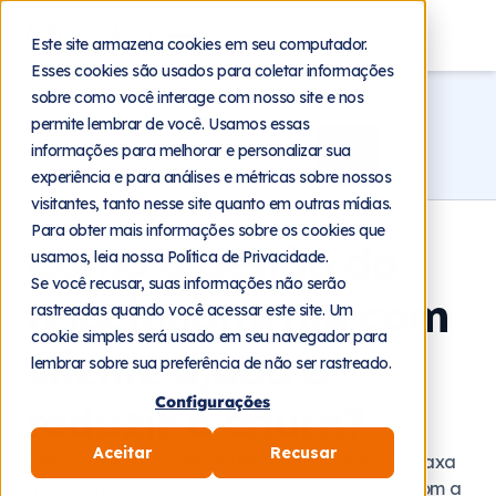
Blog
Este site armazena cookies em seu computador.
Esses cookies são usados para coletar informações
Home
Blog
Relacionamento
sobre como você interage com nosso site e nos
permite lembrar de você. Usamos essas
informações para melhorar e personalizar sua
experiência e para análises e métricas sobre nossos
visitantes, tanto nesse site quanto em outras mídias.
Para obter mais informações sobre os cookies que
Como a gestão do
usamos, leia nossa Política de Privacidade.
Se você recusar, suas informações não serão
relacionamento com
rastreadas quando você acessar este site. Um
cookie simples será usado em seu navegador para
cliente ajuda a
lembrar sobre sua preferência de não ser rastreado.
Configurações
reduzir o churn?
Aceitar
Recusar
Descubra o que você pode fazer para reduzir a taxa
de churn na sua empresa e fortalecer o vínculo com a