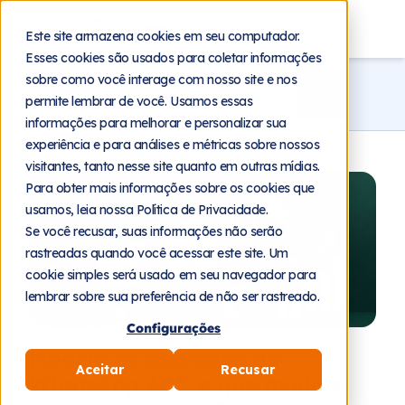
Blog
Este site armazena cookies em seu computador.
Esses cookies são usados para coletar informações
sobre como você interage com nosso site e nos
permite lembrar de você. Usamos essas
informações para melhorar e personalizar sua
experiência e para análises e métricas sobre nossos
visitantes, tanto nesse site quanto em outras mídias.
Para obter mais informações sobre os cookies que
usamos, leia nossa Política de Privacidade.
Se você recusar, suas informações não serão
rastreadas quando você acessar este site. Um
cookie simples será usado em seu navegador para
lembrar sobre sua preferência de não ser rastreado.
Configurações
4 de agosto de 2026
Modelo de cobrança do
Aceitar
Recusar
WhatsApp API: o que muda e