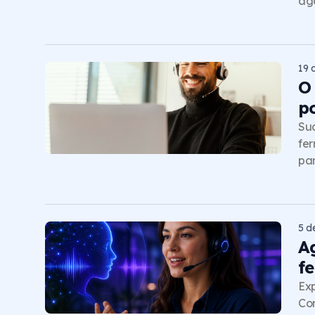
ag
19 
O
p
Sua
fer
par
5 d
A
f
Exp
Con