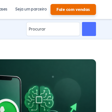
ases
Seja um parceiro
Fale com vendas