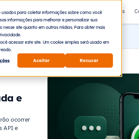
aforma
Segmentos
Recursos
Planos
C
o usados para coletar informações sobre como você
sas informações para melhorar e personalizar sua
nto nesse site quanto em outras mídias. Para obter mais
rivacidade.
ocê acessar este site. Um cookie simples será usado em
reado.
ções
Aceitar
Recusar
uda e
irão ocorrer
s API e