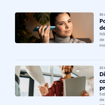
30 
P
d
Nã
de 
mot
22 
D
c
p
Sai
de 