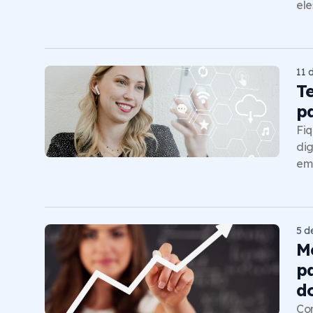
ele
11 
T
p
Fiq
dig
emp
5 d
M
p
d
Con