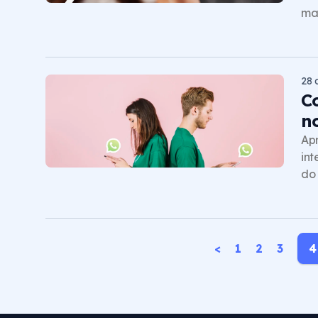
man
28 
C
n
Ap
int
do 
<
1
2
3
4