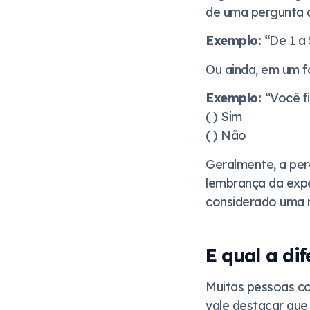
de uma pergunta 
Exemplo:
“De 1 a 
Ou ainda, em um f
Exemplo:
“Você f
( ) Sim
( ) Não
Geralmente, a per
lembrança da exper
considerado uma m
E qual a di
Muitas pessoas c
vale destacar que 