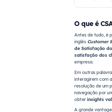
O que é CS
Antes de tudo, é p
inglês
Customer S
de Satisfação do
satisfação dos c
empresa.
Em outras palavr
interagirem com a
resolução de um p
navegação por um c
obter
insights va
A grande vantagem