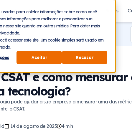
aforma
Segmentos
Recursos
Planos
C
o usados para coletar informações sobre como você
sas informações para melhorar e personalizar sua
nto nesse site quanto em outras mídias. Para obter mais
rivacidade.
ocê acessar este site. Um cookie simples será usado em
reado.
ções
Aceitar
Recusar
 CSAT e como mensurar
a tecnologia?
ogia pode ajudar a sua empresa a mensurar uma das métric
nte: o CSAT.
ld
14 de agosto de 2025
4
min