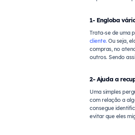
1- Engloba vári
Trata-se de uma 
cliente.
Ou seja, el
compras, no atend
outros. Sendo assi
2- Ajuda a recup
Uma simples pergun
com relação a alg
consegue identifi
evitar que eles m