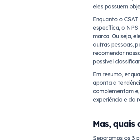
eles possuem obje
Enquanto o CSAT m
específica, o NPS
marca. Ou seja, e
outras pessoas, p
recomendar nossa 
possível classific
Em resumo, enquan
aponta a tendênc
complementam e, 
experiência e do 
Mas, quais 
Separamos os 3 pri