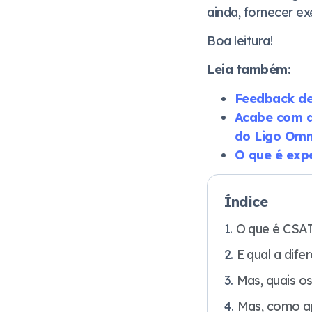
ainda, fornecer ex
Boa leitura!
Leia também:
Feedback de 
Acabe com a
do Ligo Omn
O que é expe
Índice
O que é CSA
E qual a dif
Mas, quais o
Mas, como apl