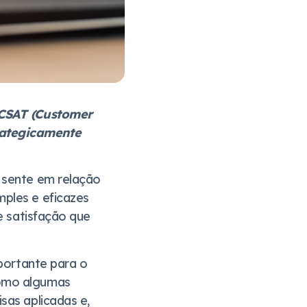
é CSAT (Customer
rategicamente
 sente em relação
ples e eficazes
de satisfação que
mportante para o
como algumas
sas aplicadas e,