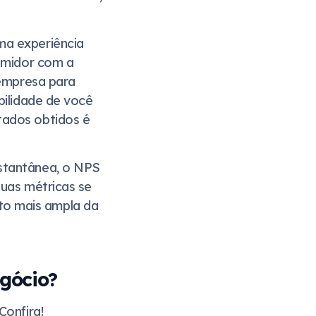
ma experiência
sumidor com a
 empresa para
bilidade de você
tados obtidos é
nstantânea, o NPS
duas métricas se
to mais ampla da
egócio?
Confira!