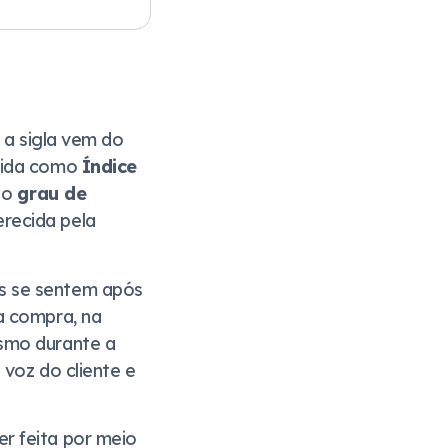
 a sigla vem do
uzida como
Índice
r o
grau de
recida pela
s se sentem após
a compra, na
esmo durante a
 voz do cliente e
r feita por meio