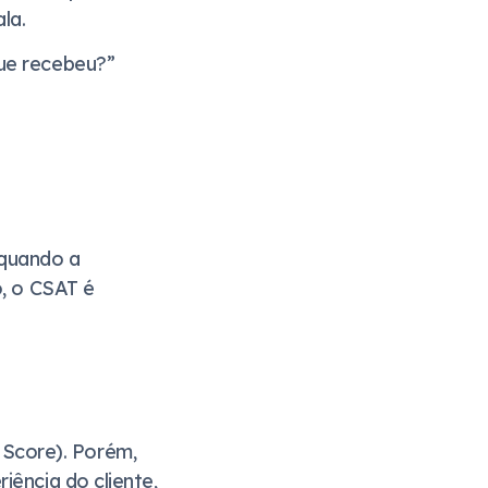
la.
que recebeu?”
 quando a
o, o CSAT é
Score). Porém,
iência do cliente,