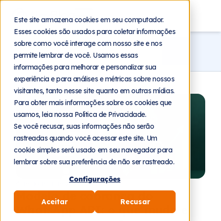
Blog
Este site armazena cookies em seu computador.
Esses cookies são usados para coletar informações
sobre como você interage com nosso site e nos
permite lembrar de você. Usamos essas
informações para melhorar e personalizar sua
experiência e para análises e métricas sobre nossos
visitantes, tanto nesse site quanto em outras mídias.
Para obter mais informações sobre os cookies que
usamos, leia nossa Política de Privacidade.
Se você recusar, suas informações não serão
rastreadas quando você acessar este site. Um
cookie simples será usado em seu navegador para
lembrar sobre sua preferência de não ser rastreado.
Configurações
4 de agosto de 2026
Modelo de cobrança do
Aceitar
Recusar
WhatsApp API: o que muda e