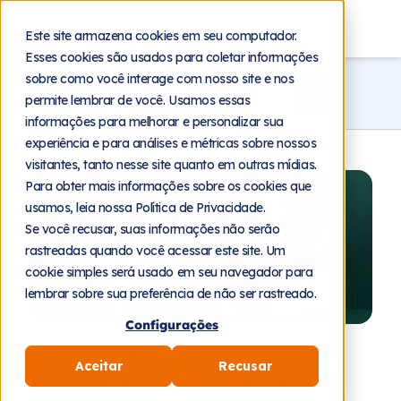
Blog
Este site armazena cookies em seu computador.
Esses cookies são usados para coletar informações
sobre como você interage com nosso site e nos
permite lembrar de você. Usamos essas
informações para melhorar e personalizar sua
experiência e para análises e métricas sobre nossos
visitantes, tanto nesse site quanto em outras mídias.
Para obter mais informações sobre os cookies que
usamos, leia nossa Política de Privacidade.
Se você recusar, suas informações não serão
rastreadas quando você acessar este site. Um
cookie simples será usado em seu navegador para
lembrar sobre sua preferência de não ser rastreado.
Configurações
4 de agosto de 2026
Modelo de cobrança do
Aceitar
Recusar
WhatsApp API: o que muda e