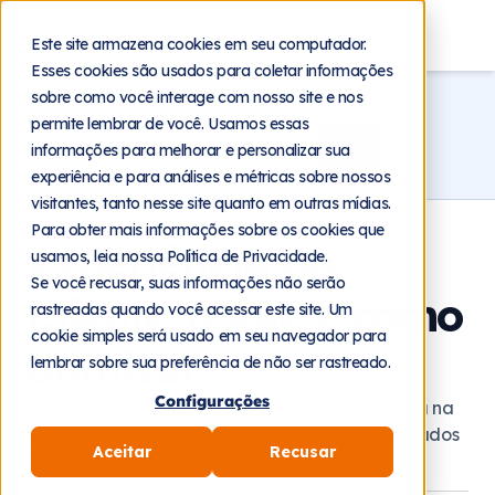
Blog
Este site armazena cookies em seu computador.
Esses cookies são usados para coletar informações
Home
Blog
Relacionamento
sobre como você interage com nosso site e nos
permite lembrar de você. Usamos essas
informações para melhorar e personalizar sua
experiência e para análises e métricas sobre nossos
visitantes, tanto nesse site quanto em outras mídias.
Para obter mais informações sobre os cookies que
Experiência do
usamos, leia nossa Política de Privacidade.
Se você recusar, suas informações não serão
Cliente: o que e como
rastreadas quando você acessar este site. Um
cookie simples será usado em seu navegador para
otimizar?
lembrar sobre sua preferência de não ser rastreado.
Configurações
Eleve o relacionamento com o seu público. Invista na
experiência do cliente e obtenha melhores resultados
Aceitar
Recusar
no seu negócio.