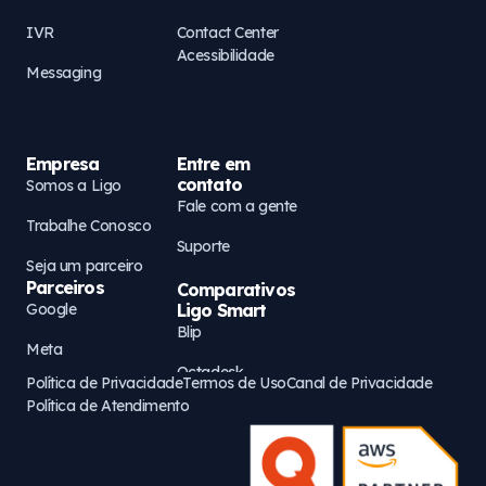
IVR
Contact Center
Acessibilidade
Messaging
Empresa
Entre em
contato
Somos a Ligo
Fale com a gente
Trabalhe Conosco
Suporte
Seja um parceiro
Parceiros
Comparativos
Google
Ligo Smart
Blip
Meta
Octadesk
Política de Privacidade
Termos de Uso
Canal de Privacidade
AWS
Política de Atendimento
Zenvia