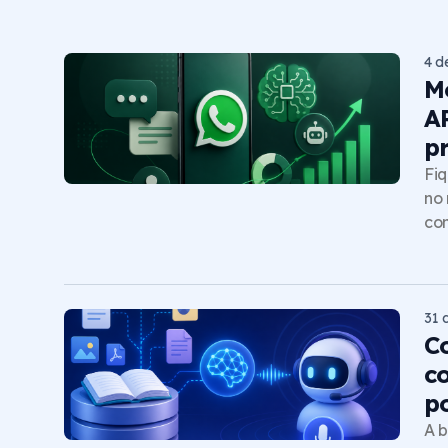
4 d
M
A
p
Fiq
no 
com
31 
C
c
p
A b