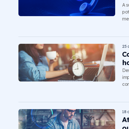
A s
pot
me
25 
C
h
Des
imp
com
18 
A
o