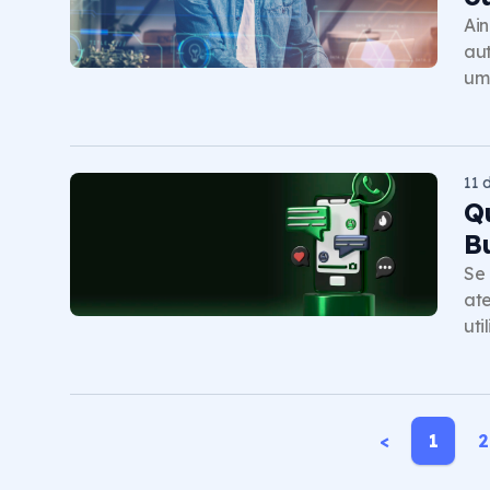
Ain
aut
um
11 
Q
B
Se 
ate
uti
<
1
2