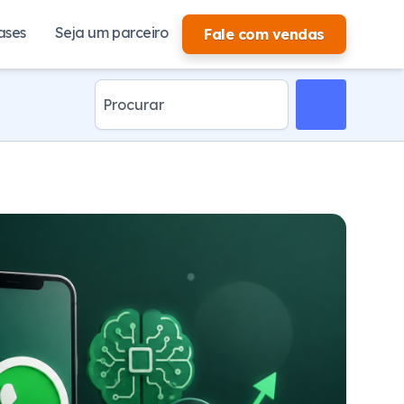
ases
Seja um parceiro
Fale com vendas