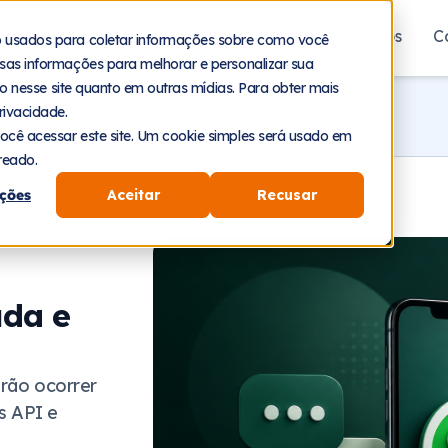
aforma
Segmentos
Recursos
Planos
C
o usados para coletar informações sobre como você
sas informações para melhorar e personalizar sua
nto nesse site quanto em outras mídias. Para obter mais
rivacidade.
ocê acessar este site. Um cookie simples será usado em
reado.
ções
Aceitar
Recusar
uda e
irão ocorrer
s API e