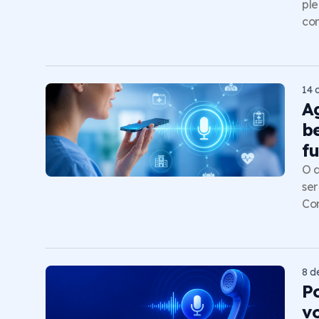
ple
com
14 
A
b
f
O a
ser
Co
8 d
P
vo