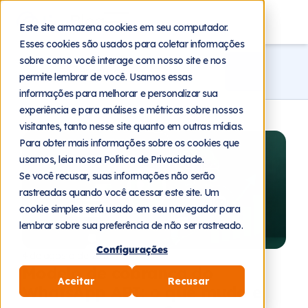
Blog
Este site armazena cookies em seu computador.
Esses cookies são usados para coletar informações
sobre como você interage com nosso site e nos
permite lembrar de você. Usamos essas
informações para melhorar e personalizar sua
experiência e para análises e métricas sobre nossos
visitantes, tanto nesse site quanto em outras mídias.
Para obter mais informações sobre os cookies que
usamos, leia nossa Política de Privacidade.
Se você recusar, suas informações não serão
rastreadas quando você acessar este site. Um
cookie simples será usado em seu navegador para
lembrar sobre sua preferência de não ser rastreado.
Configurações
4 de agosto de 2026
Modelo de cobrança do
Aceitar
Recusar
WhatsApp API: o que muda e