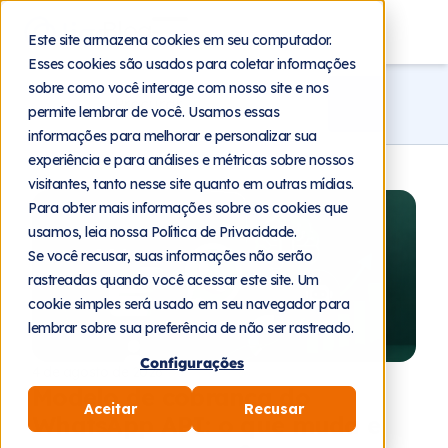
Blog
Este site armazena cookies em seu computador.
Esses cookies são usados para coletar informações
sobre como você interage com nosso site e nos
permite lembrar de você. Usamos essas
informações para melhorar e personalizar sua
experiência e para análises e métricas sobre nossos
visitantes, tanto nesse site quanto em outras mídias.
Para obter mais informações sobre os cookies que
usamos, leia nossa Política de Privacidade.
Se você recusar, suas informações não serão
rastreadas quando você acessar este site. Um
cookie simples será usado em seu navegador para
lembrar sobre sua preferência de não ser rastreado.
Configurações
4 de agosto de 2026
Modelo de cobrança do
Aceitar
Recusar
WhatsApp API: o que muda e