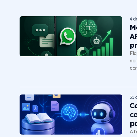
4 d
M
A
p
Fiq
no 
com
31 
C
c
p
A b