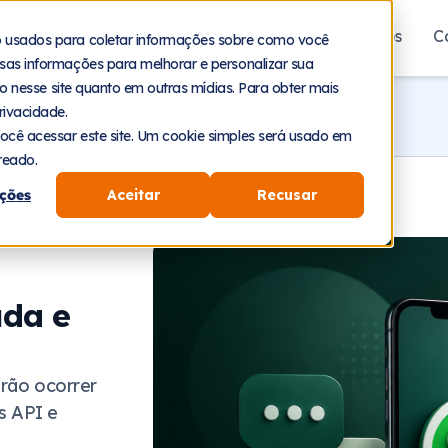
aforma
Segmentos
Recursos
Planos
C
o usados para coletar informações sobre como você
sas informações para melhorar e personalizar sua
nto nesse site quanto em outras mídias. Para obter mais
rivacidade.
ocê acessar este site. Um cookie simples será usado em
reado.
ções
Aceitar
Recusar
uda e
irão ocorrer
s API e