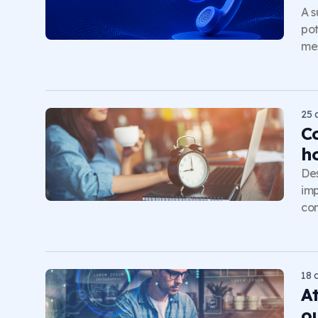
A s
pot
me
25 
C
h
Des
imp
com
18 
A
o