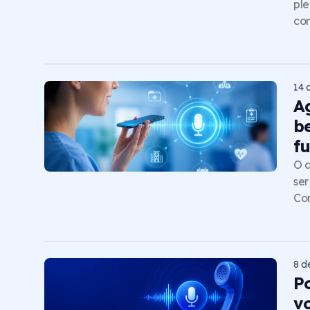
ple
com
14 
A
b
f
O a
ser
Co
8 d
P
vo