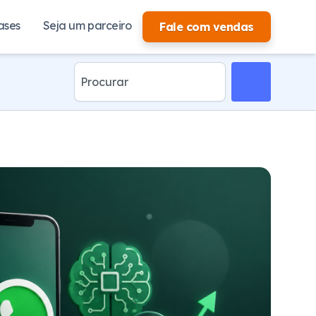
ases
Seja um parceiro
Fale com vendas