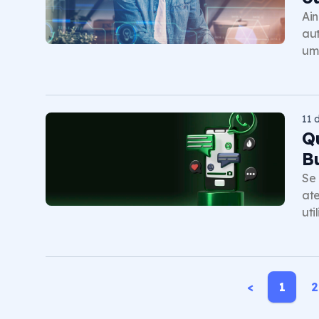
Ain
aut
um
11 
Q
B
Se 
ate
uti
<
1
2