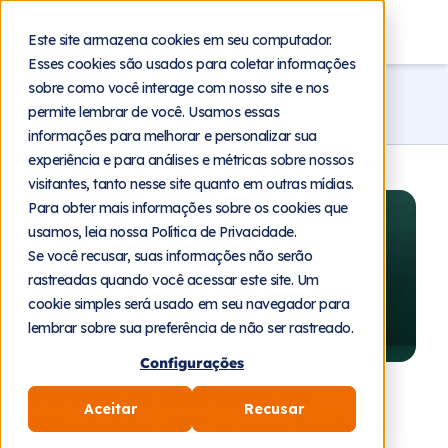
Blog
Este site armazena cookies em seu computador.
Esses cookies são usados para coletar informações
sobre como você interage com nosso site e nos
permite lembrar de você. Usamos essas
informações para melhorar e personalizar sua
experiência e para análises e métricas sobre nossos
visitantes, tanto nesse site quanto em outras mídias.
Para obter mais informações sobre os cookies que
usamos, leia nossa Política de Privacidade.
Se você recusar, suas informações não serão
rastreadas quando você acessar este site. Um
cookie simples será usado em seu navegador para
lembrar sobre sua preferência de não ser rastreado.
Configurações
4 de agosto de 2026
Modelo de cobrança do
Aceitar
Recusar
WhatsApp API: o que muda e