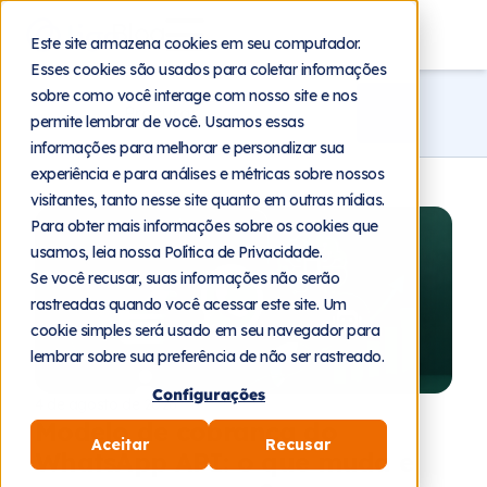
Blog
Este site armazena cookies em seu computador.
Esses cookies são usados para coletar informações
sobre como você interage com nosso site e nos
permite lembrar de você. Usamos essas
informações para melhorar e personalizar sua
experiência e para análises e métricas sobre nossos
visitantes, tanto nesse site quanto em outras mídias.
Para obter mais informações sobre os cookies que
usamos, leia nossa Política de Privacidade.
Se você recusar, suas informações não serão
rastreadas quando você acessar este site. Um
cookie simples será usado em seu navegador para
lembrar sobre sua preferência de não ser rastreado.
Configurações
4 de agosto de 2026
Modelo de cobrança do
Aceitar
Recusar
WhatsApp API: o que muda e