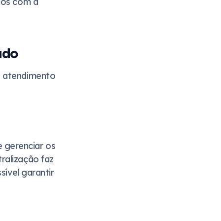
imos com a
ado
o atendimento
 gerenciar os
ralização faz
sível garantir