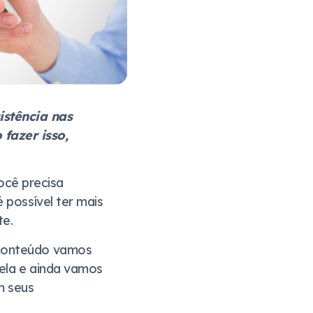
istência nas
fazer isso,
cê precisa
 possível ter mais
te.
 conteúdo vamos
ela e ainda vamos
m seus