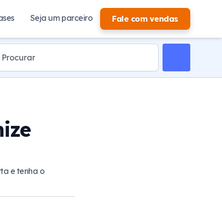
ases
Seja um parceiro
Fale com vendas
nize
ta e tenha o