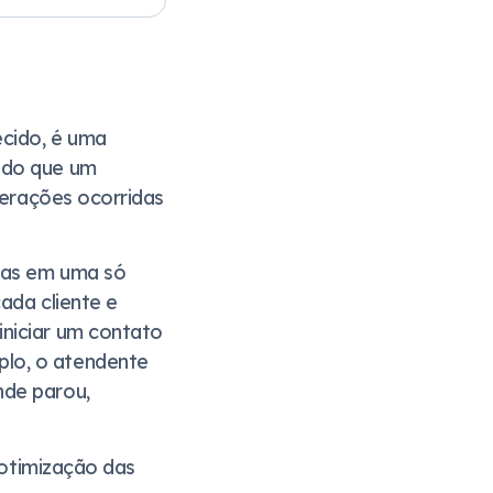
cido, é uma
 do que um
terações ocorridas
rsas em uma só
cada cliente e
iniciar um contato
plo, o atendente
nde parou,
 otimização das