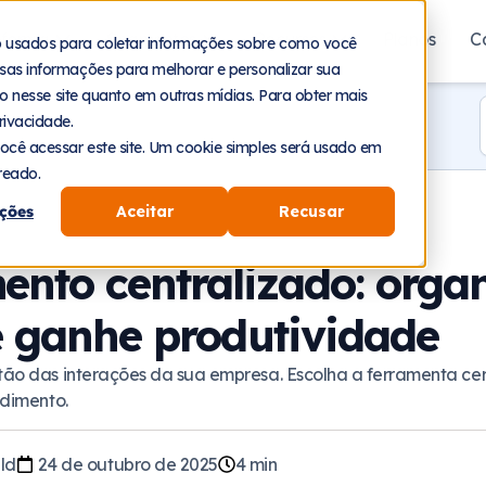
aforma
Segmentos
Recursos
Planos
C
o usados para coletar informações sobre como você
sas informações para melhorar e personalizar sua
nto nesse site quanto em outras mídias. Para obter mais
rivacidade.
ocê acessar este site. Um cookie simples será usado em
reado.
ções
Aceitar
Recusar
ento centralizado: orga
e ganhe produtividade
ão das interações da sua empresa. Escolha a ferramenta cer
ndimento.
ld
24 de outubro de 2025
4
min