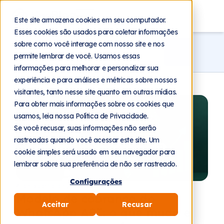
Blog
Este site armazena cookies em seu computador.
Esses cookies são usados para coletar informações
sobre como você interage com nosso site e nos
permite lembrar de você. Usamos essas
informações para melhorar e personalizar sua
experiência e para análises e métricas sobre nossos
visitantes, tanto nesse site quanto em outras mídias.
Para obter mais informações sobre os cookies que
usamos, leia nossa Política de Privacidade.
Se você recusar, suas informações não serão
rastreadas quando você acessar este site. Um
cookie simples será usado em seu navegador para
lembrar sobre sua preferência de não ser rastreado.
Configurações
4 de agosto de 2026
Modelo de cobrança do
Aceitar
Recusar
WhatsApp API: o que muda e