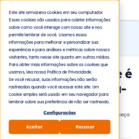
Blog
Este site armazena cookies em seu computador.
Esses cookies são usados para coletar informações
Home
Blog
Atendimento
sobre como você interage com nosso site e nos
permite lembrar de você. Usamos essas
informações para melhorar e personalizar sua
experiência e para análises e métricas sobre nossos
visitantes, tanto nesse site quanto em outras mídias.
Para obter mais informações sobre os cookies que
Saúde digital: o que é
usamos, leia nossa Política de Privacidade.
Se você recusar, suas informações não serão
e como implementá-
rastreadas quando você acessar este site. Um
cookie simples será usado em seu navegador para
la?
lembrar sobre sua preferência de não ser rastreado.
Configurações
Reinvente o atendimento na área da saúde. Conheça
práticas e ferramentas digitais para otimizar esse
Aceitar
Recusar
processo.