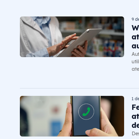
9 d
W
a
a
Au
uti
ate
1 d
F
a
d
Des