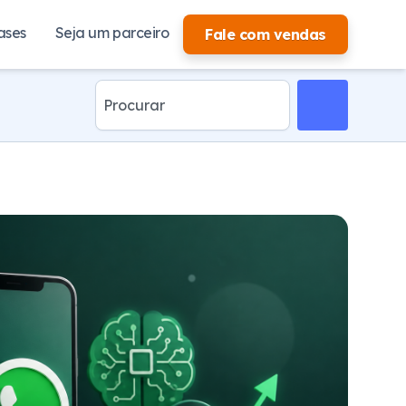
ases
Seja um parceiro
Fale com vendas