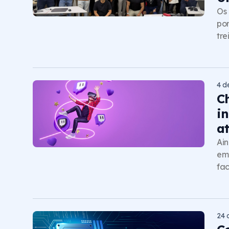
Os 
por
tre
4 d
C
i
a
Ain
emp
fac
24 