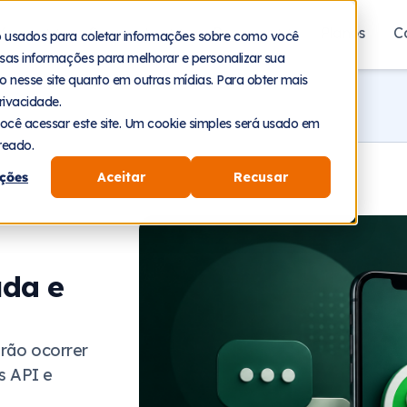
aforma
Segmentos
Recursos
Planos
C
o usados para coletar informações sobre como você
sas informações para melhorar e personalizar sua
nto nesse site quanto em outras mídias. Para obter mais
rivacidade.
ocê acessar este site. Um cookie simples será usado em
reado.
ções
Aceitar
Recusar
uda e
irão ocorrer
s API e