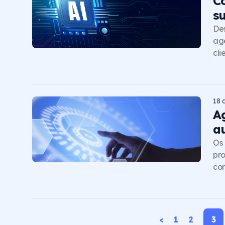
C
s
Des
age
cli
18 
A
a
Os 
pro
com
<
1
2
3