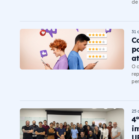
de 
31 
C
p
a
O a
rep
per
25 
4
i
U