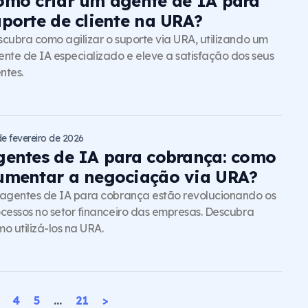
omo criar um agente de IA para
uporte de cliente na URA?
cubra como agilizar o suporte via URA, utilizando um
nte de IA especializado e eleve a satisfação dos seus
entes.
de fevereiro de 2026
gentes de IA para cobrança: como
umentar a negociação via URA?
agentes de IA para cobrança estão revolucionando os
cessos no setor financeiro das empresas. Descubra
o utilizá-los na URA.
4
5
…
21
>