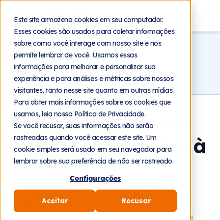
Blog
Este site armazena cookies em seu computador.
Esses cookies são usados para coletar informações
sobre como você interage com nosso site e nos
Voltar
permite lembrar de você. Usamos essas
informações para melhorar e personalizar sua
experiência e para análises e métricas sobre nossos
visitantes, tanto nesse site quanto em outras mídias.
Para obter mais informações sobre os cookies que
usamos, leia nossa Política de Privacidade.
Como adicionar um
Se você recusar, suas informações não serão
rastreadas quando você acessar este site. Um
arquivo de contatos à
cookie simples será usado em seu navegador para
lembrar sobre sua preferência de não ser rastreado.
jornada
Configurações
27 de maio de 2025
< 1
min
Aceitar
Recusar