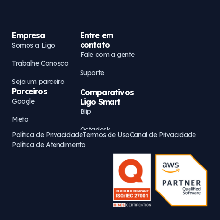
Empresa
Entre em
contato
Somos a Ligo
Fale com a gente
Trabalhe Conosco
Suporte
Seja um parceiro
Parceiros
Comparativos
Google
Ligo Smart
Blip
Meta
Octadesk
Política de Privacidade
Termos de Uso
Canal de Privacidade
AWS
Política de Atendimento
Zenvia