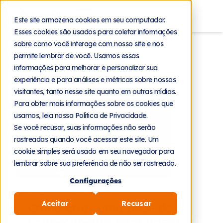
Blog
Este site armazena cookies em seu computador.
Esses cookies são usados para coletar informações
sobre como você interage com nosso site e nos
permite lembrar de você. Usamos essas
Voltar
informações para melhorar e personalizar sua
Categoria:
Inovação
experiência e para análises e métricas sobre nossos
visitantes, tanto nesse site quanto em outras mídias.
Para obter mais informações sobre os cookies que
usamos, leia nossa Política de Privacidade.
Se você recusar, suas informações não serão
rastreadas quando você acessar este site. Um
cookie simples será usado em seu navegador para
lembrar sobre sua preferência de não ser rastreado.
Configurações
31 de julho de 2026
Aceitar
Recusar
Como criar uma base de
conhecimento para agentes