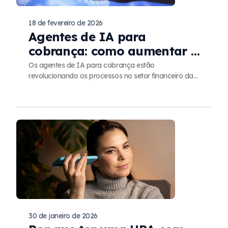
18 de fevereiro de 2026
Agentes de IA para
cobrança: como aumentar a
negociação via URA?
Os agentes de IA para cobrança estão
revolucionando os processos no setor financeiro das
empresas. Descubra como utilizá-los na URA.
30 de janeiro de 2026