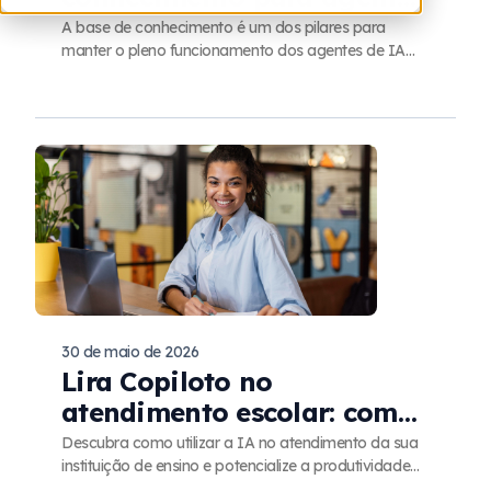
de IA por voz?
A base de conhecimento é um dos pilares para
manter o pleno funcionamento dos agentes de IA
por voz. Descubra como
30 de maio de 2026
Lira Copiloto no
atendimento escolar: como
funciona e vantagens
Descubra como utilizar a IA no atendimento da sua
instituição de ensino e potencialize a produtividade
dos seus atendentes.