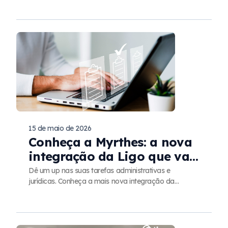
15 de maio de 2026
Conheça a Myrthes: a nova
integração da Ligo que vai
facilitar os serviços
Dê um up nas suas tarefas administrativas e
jurídicas. Conheça a mais nova integração da
jurídicos e administrativos
Plataforma Ligo: a Myrthes!