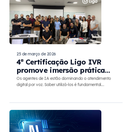
25 de março de 2026
4ª Certificação Ligo IVR
promove imersão prática
no universo das URAs com
Os agentes de IA estão dominando o atendimento
digital por voz. Saber utilizá-los é fundamental.
agentes de IA
Confira como foi o treinamento, promovido