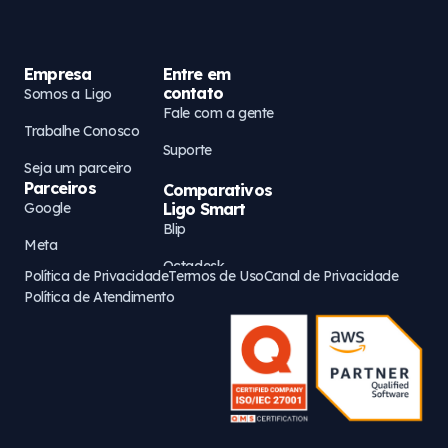
Empresa
Entre em
contato
Somos a Ligo
Fale com a gente
Trabalhe Conosco
Suporte
Seja um parceiro
Parceiros
Comparativos
Google
Ligo Smart
Blip
Meta
Octadesk
Política de Privacidade
Termos de Uso
Canal de Privacidade
AWS
Política de Atendimento
Zenvia