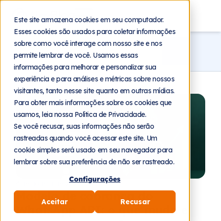
Blog
Este site armazena cookies em seu computador.
Esses cookies são usados para coletar informações
sobre como você interage com nosso site e nos
permite lembrar de você. Usamos essas
informações para melhorar e personalizar sua
experiência e para análises e métricas sobre nossos
visitantes, tanto nesse site quanto em outras mídias.
Para obter mais informações sobre os cookies que
usamos, leia nossa Política de Privacidade.
Se você recusar, suas informações não serão
rastreadas quando você acessar este site. Um
cookie simples será usado em seu navegador para
lembrar sobre sua preferência de não ser rastreado.
Configurações
4 de agosto de 2026
Modelo de cobrança do
Aceitar
Recusar
WhatsApp API: o que muda e