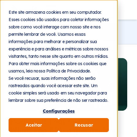
Blog
Este site armazena cookies em seu computador.
Esses cookies são usados para coletar informações
sobre como você interage com nosso site e nos
permite lembrar de você. Usamos essas
informações para melhorar e personalizar sua
experiência e para análises e métricas sobre nossos
visitantes, tanto nesse site quanto em outras mídias.
Para obter mais informações sobre os cookies que
usamos, leia nossa Política de Privacidade.
Se você recusar, suas informações não serão
rastreadas quando você acessar este site. Um
cookie simples será usado em seu navegador para
lembrar sobre sua preferência de não ser rastreado.
Configurações
4 de agosto de 2026
Modelo de cobrança do
Aceitar
Recusar
WhatsApp API: o que muda e