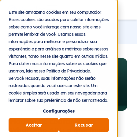
Blog
Este site armazena cookies em seu computador.
Esses cookies são usados para coletar informações
sobre como você interage com nosso site e nos
permite lembrar de você. Usamos essas
informações para melhorar e personalizar sua
experiência e para análises e métricas sobre nossos
visitantes, tanto nesse site quanto em outras mídias.
Para obter mais informações sobre os cookies que
usamos, leia nossa Política de Privacidade.
Se você recusar, suas informações não serão
rastreadas quando você acessar este site. Um
cookie simples será usado em seu navegador para
lembrar sobre sua preferência de não ser rastreado.
Configurações
4 de agosto de 2026
Modelo de cobrança do
Aceitar
Recusar
WhatsApp API: o que muda e