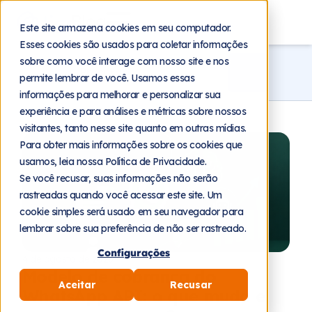
Blog
Este site armazena cookies em seu computador.
Esses cookies são usados para coletar informações
sobre como você interage com nosso site e nos
permite lembrar de você. Usamos essas
informações para melhorar e personalizar sua
experiência e para análises e métricas sobre nossos
visitantes, tanto nesse site quanto em outras mídias.
Para obter mais informações sobre os cookies que
usamos, leia nossa Política de Privacidade.
Se você recusar, suas informações não serão
rastreadas quando você acessar este site. Um
cookie simples será usado em seu navegador para
lembrar sobre sua preferência de não ser rastreado.
Configurações
4 de agosto de 2026
Modelo de cobrança do
Aceitar
Recusar
WhatsApp API: o que muda e