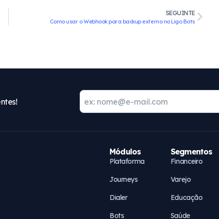
SEGUINTE
Como usar o Webhook para backup externo no Ligo Bots
ntes!
Módulos
Segmentos
Plataforma
Financeiro
Journeys
Varejo
Dialer
Educação
Bots
Saúde