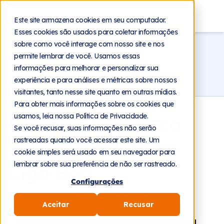
Blog
Este site armazena cookies em seu computador.
Esses cookies são usados para coletar informações
sobre como você interage com nosso site e nos
Voltar
permite lembrar de você. Usamos essas
informações para melhorar e personalizar sua
experiência e para análises e métricas sobre nossos
visitantes, tanto nesse site quanto em outras mídias.
Para obter mais informações sobre os cookies que
usamos, leia nossa Política de Privacidade.
Como usar o bloco
Se você recusar, suas informações não serão
rastreadas quando você acessar este site. Um
“Direcionador” no
cookie simples será usado em seu navegador para
lembrar sobre sua preferência de não ser rastreado.
Ligo Bots
Configurações
15 de maio de 2025
< 1
min
Aceitar
Recusar