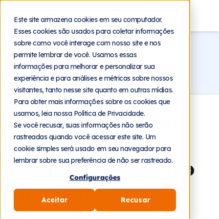
Blog
Este site armazena cookies em seu computador.
Esses cookies são usados para coletar informações
sobre como você interage com nosso site e nos
Voltar
permite lembrar de você. Usamos essas
informações para melhorar e personalizar sua
experiência e para análises e métricas sobre nossos
visitantes, tanto nesse site quanto em outras mídias.
Para obter mais informações sobre os cookies que
usamos, leia nossa Política de Privacidade.
Como usar o bloco
Se você recusar, suas informações não serão
rastreadas quando você acessar este site. Um
“Adicionar ao
cookie simples será usado em seu navegador para
lembrar sobre sua preferência de não ser rastreado.
Carrinho” (VTEX) no
Configurações
Ligo Bots
Aceitar
Recusar
15 de maio de 2025