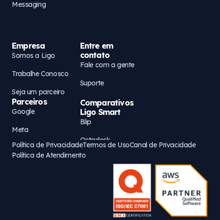
Messaging
Empresa
Entre em
contato
Somos a Ligo
Fale com a gente
Trabalhe Conosco
Suporte
Seja um parceiro
Parceiros
Comparativos
Google
Ligo Smart
Blip
Meta
Octadesk
Política de Privacidade
Termos de Uso
Canal de Privacidade
AWS
Política de Atendimento
Zenvia