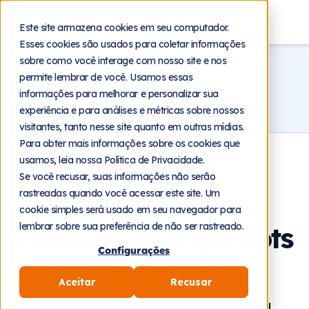
Blog
Este site armazena cookies em seu computador.
Esses cookies são usados para coletar informações
sobre como você interage com nosso site e nos
Voltar
permite lembrar de você. Usamos essas
informações para melhorar e personalizar sua
experiência e para análises e métricas sobre nossos
visitantes, tanto nesse site quanto em outras mídias.
Para obter mais informações sobre os cookies que
usamos, leia nossa Política de Privacidade.
Como usar a
Se você recusar, suas informações não serão
rastreadas quando você acessar este site. Um
integração do
cookie simples será usado em seu navegador para
lembrar sobre sua preferência de não ser rastreado.
ChatGPT no Ligo Bots
Configurações
14 de maio de 2025
< 1
min
Aceitar
Recusar