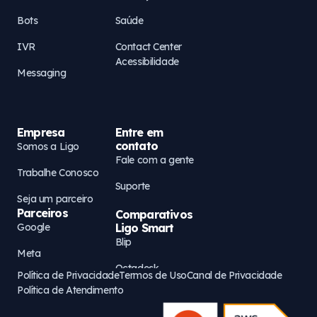
Bots
Saúde
IVR
Contact Center
Acessibilidade
Messaging
Empresa
Entre em
contato
Somos a Ligo
Fale com a gente
Trabalhe Conosco
Suporte
Seja um parceiro
Parceiros
Comparativos
Google
Ligo Smart
Blip
Meta
Octadesk
Política de Privacidade
Termos de Uso
Canal de Privacidade
AWS
Política de Atendimento
Zenvia