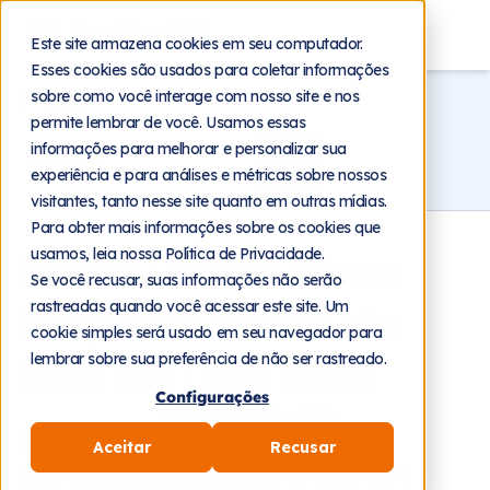
Blog
Este site armazena cookies em seu computador.
Esses cookies são usados para coletar informações
sobre como você interage com nosso site e nos
Voltar
permite lembrar de você. Usamos essas
informações para melhorar e personalizar sua
experiência e para análises e métricas sobre nossos
visitantes, tanto nesse site quanto em outras mídias.
Para obter mais informações sobre os cookies que
usamos, leia nossa Política de Privacidade.
Como usar o bloco
Se você recusar, suas informações não serão
rastreadas quando você acessar este site. Um
Preparar dados do
cookie simples será usado em seu navegador para
lembrar sobre sua preferência de não ser rastreado.
lead no Ligo Bots
Configurações
16 de maio de 2025
< 1
min
Aceitar
Recusar
O bloco Preparar dados do lead serve para