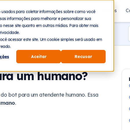
aforma
Segmentos
Recursos
Planos
C
o usados para coletar informações sobre como você
sas informações para melhorar e personalizar sua
nto nesse site quanto em outras mídias. Para obter mais
rivacidade.
ocê acessar este site. Um cookie simples será usado em
reado.
ções
Aceitar
Recusar
para um humano?
sa do bot para um atendente humano. Essa
umano
.