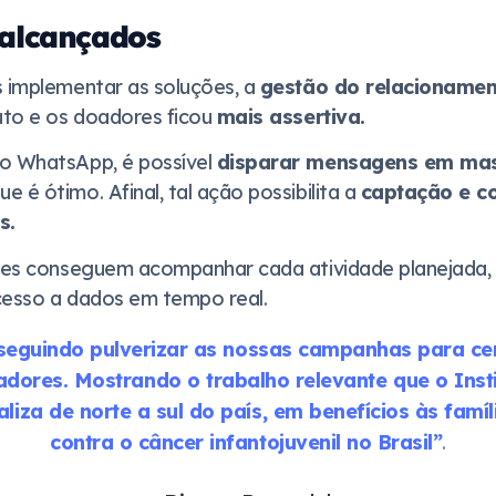
 alcançados
s implementar as soluções, a
gestão do relacioname
tuto e os doadores ficou
mais assertiva.
do WhatsApp, é possível
disparar mensagens em ma
 é ótimo. Afinal, tal ação possibilita a
captação e c
s.
eles conseguem acompanhar cada atividade planejada,
cesso a dados em tempo real.
eguindo pulverizar as nossas campanhas para c
dores. Mostrando o trabalho relevante que o Inst
iza de norte a sul do país, em benefícios às famí
contra o câncer infantojuvenil no Brasil”
.