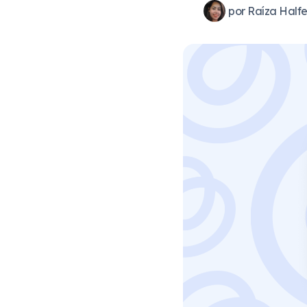
por
Raíza Halfe