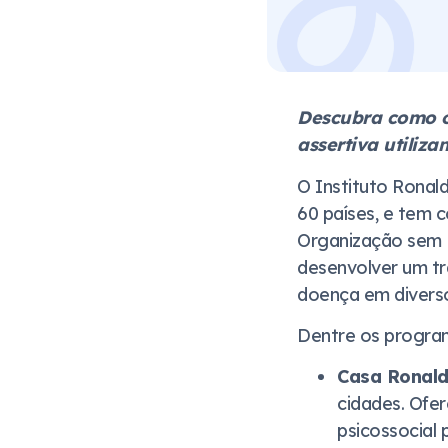
Descubra como o
assertiva utiliz
O Instituto Rona
60 países, e tem 
Organização sem F
desenvolver um tr
doença em diverso
Dentre os program
Casa Ronal
cidades. Ofe
psicossocial