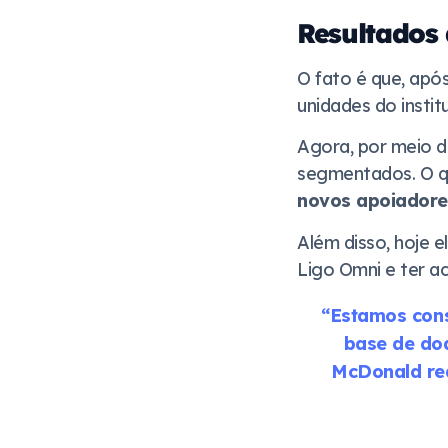
Resultados
O fato é que, apó
unidades do insti
Agora, por meio 
segmentados. O que
novos apoiadore
Além disso, hoje 
Ligo Omni e ter a
“Estamos cons
base de doa
McDonald real