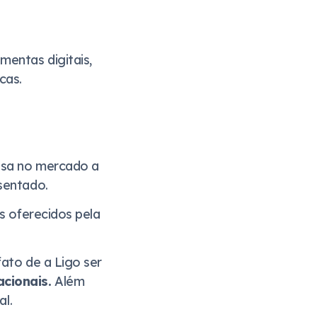
mentas digitais,
cas.
uisa no mercado a
sentado.
s oferecidos pela
fato de a Ligo ser
acionais.
Além
al.