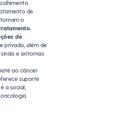
acolhimento
ratamento de
 tornam o
tratamento.
ações de
e privada, além de
sinais e sintomas
bate ao câncer
 oferece suporte
 a social,
 oncologia