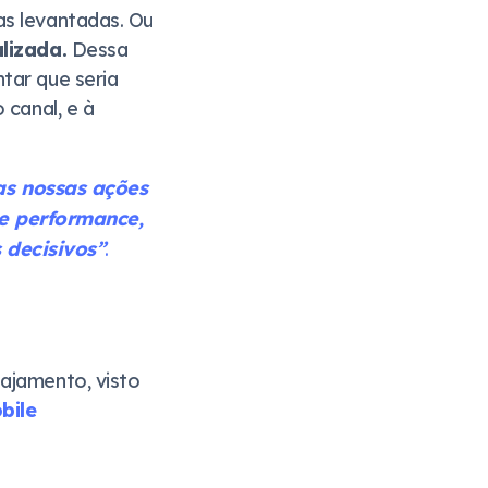
as levantadas. Ou
lizada.
Dessa
tar que seria
 canal, e à
as nossas ações
de performance,
 decisivos”
.
ajamento, visto
bile