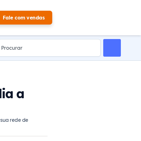
Fale com vendas
ia a
 sua rede de