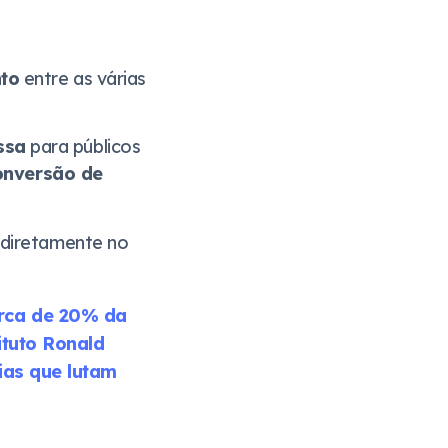
nto
entre as várias
ssa
para públicos
onversão de
 diretamente no
erca de 20% da
ituto Ronald
lias que lutam