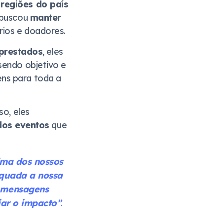
regiões do país
e buscou
manter
rios e doadores.
prestados
, eles
sendo objetivo e
ens para toda a
so, eles
dos eventos
que
ima dos nossos
equada a nossa
r mensagens
iar o impacto”
.