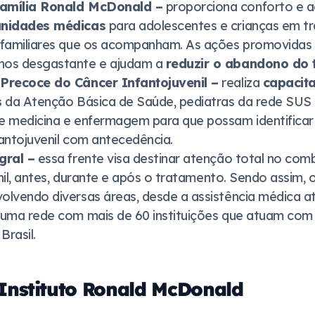
amília Ronald McDonald –
proporciona conforto e 
unidades médicas
para adolescentes e crianças em t
 familiares que os acompanham. As ações promovidas
nos desgastante e ajudam a
reduzir o abandono do 
Precoce do Câncer Infantojuvenil –
realiza
capacit
s
da Atenção Básica de Saúde, pediatras da rede SUS 
e medicina e enfermagem para que possam identificar 
antojuvenil com antecedência.
gral –
essa frente visa destinar atenção total no com
venil, antes, durante e após o tratamento. Sendo assim,
lvendo diversas áreas, desde a assistência médica até
 uma rede com mais de 60 instituições que atuam com
Brasil.
 Instituto Ronald McDonald