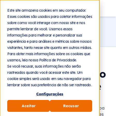
Blog
Este site armazena cookies em seu computador.
Esses cookies são usados para coletar informações
Home
Blog
Atendimento
sobre como você interage com nosso site e nos
permite lembrar de você. Usamos essas
informações para melhorar e personalizar sua
experiência e para análises e métricas sobre nossos
visitantes, tanto nesse site quanto em outras mídias.
Para obter mais informações sobre os cookies que
7 problemas no
usamos, leia nossa Política de Privacidade.
Se você recusar, suas informações não serão
atendimento público
rastreadas quando você acessar este site. Um
cookie simples será usado em seu navegador para
e como a Ligo pode
lembrar sobre sua preferência de não ser rastreado.
Configurações
resolvê-los
Aceitar
Recusar
Conheça 7 desafios do atendimento público e saiba
como utilizar a Plataforma Ligo para resolver esses