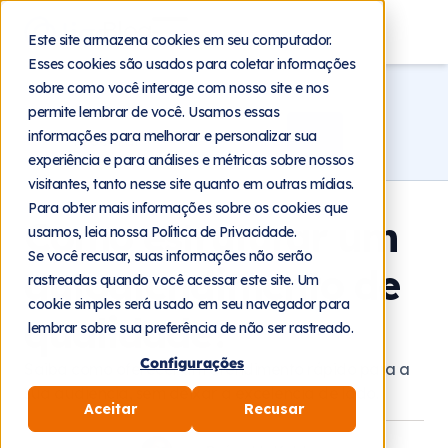
Blog
Este site armazena cookies em seu computador.
Esses cookies são usados para coletar informações
Home
Blog
Atendimento
sobre como você interage com nosso site e nos
permite lembrar de você. Usamos essas
informações para melhorar e personalizar sua
experiência e para análises e métricas sobre nossos
visitantes, tanto nesse site quanto em outras mídias.
Para obter mais informações sobre os cookies que
Como estruturar um
usamos, leia nossa Política de Privacidade.
Se você recusar, suas informações não serão
autoatendimento de
rastreadas quando você acessar este site. Um
cookie simples será usado em seu navegador para
qualidade?
lembrar sobre sua preferência de não ser rastreado.
Configurações
Saiba como oferecer um atendimento rápido para a
sua audiência, sem deixar a excelência de lado.
Aceitar
Recusar