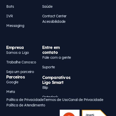
Bots
Saúde
IVR
Contact Center
Acessibilidade
Messaging
Empresa
Entre em
contato
Somos a Ligo
Fale com a gente
Trabalhe Conosco
Suporte
Seja um parceiro
Parceiros
Comparativos
Google
Ligo Smart
Blip
Meta
Octadesk
Política de Privacidade
Termos de Uso
Canal de Privacidade
AWS
Política de Atendimento
Zenvia