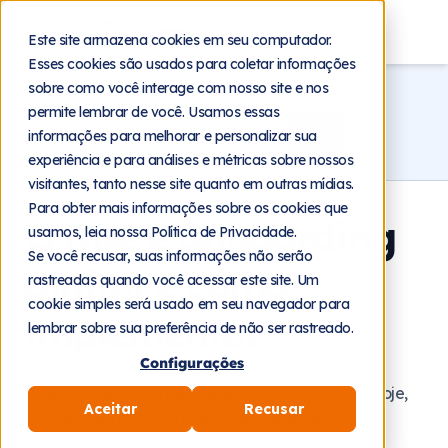
Blog
Este site armazena cookies em seu computador.
Esses cookies são usados para coletar informações
Home
Blog
Relacionamento
sobre como você interage com nosso site e nos
permite lembrar de você. Usamos essas
informações para melhorar e personalizar sua
experiência e para análises e métricas sobre nossos
visitantes, tanto nesse site quanto em outras mídias.
Para obter mais informações sobre os cookies que
O que é onboarding
usamos, leia nossa Política de Privacidade.
Se você recusar, suas informações não serão
digital e como
rastreadas quando você acessar este site. Um
cookie simples será usado em seu navegador para
implementar?
lembrar sobre sua preferência de não ser rastreado.
Configurações
Adotar ferramentas tecnológicas para facilitar
tarefas no RH, tem sido cada vez mais comum. Hoje,
Aceitar
Recusar
vamos mostrar como é possível implementar o
onboarding digital de forma prática e funcional.