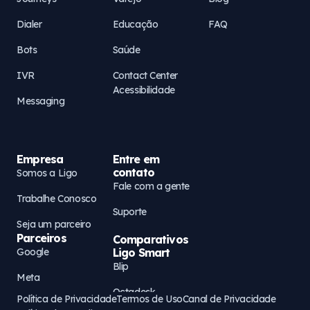
Dialer
Educação
FAQ
Bots
Saúde
IVR
Contact Center
Acessibilidade
Messaging
Empresa
Entre em
contato
Somos a Ligo
Fale com a gente
Trabalhe Conosco
Suporte
Seja um parceiro
Parceiros
Comparativos
Google
Ligo Smart
Blip
Meta
Octadesk
Política de Privacidade
Termos de Uso
Canal de Privacidade
AWS