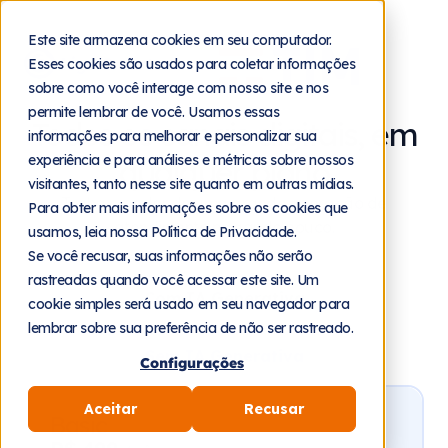
Este site armazena cookies em seu computador.
Esses cookies são usados para coletar informações
sobre como você interage com nosso site e nos
permite lembrar de você. Usamos essas
Todos os canais digitais, em
informações para melhorar e personalizar sua
experiência e para análises e métricas sobre nossos
qualquer plano
visitantes, tanto nesse site quanto em outras mídias.
Tenha o poder de uma grande operação de
Para obter mais informações sobre os cookies que
atendimento pagando pouco.
usamos, leia nossa Política de Privacidade.
Se você recusar, suas informações não serão
rastreadas quando você acessar este site. Um
Com IA Generativa
cookie simples será usado em seu navegador para
lembrar sobre sua preferência de não ser rastreado.
Sem IA Generativa
Configurações
Aceitar
Recusar
Basic