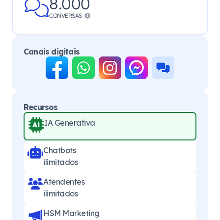
8.000
CONVERSAS
Canais digitais
Recursos
IA Generativa
Chatbots
ilimitados
Atendentes
ilimitados
HSM Marketing