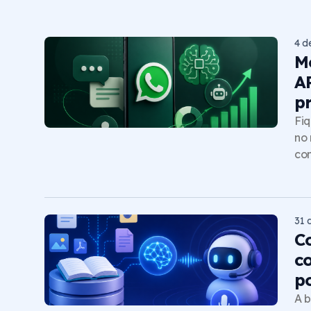
4 d
M
A
p
Fiq
no 
com
31 
C
c
p
A b