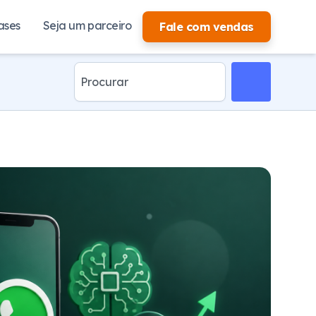
ases
Seja um parceiro
Fale com vendas