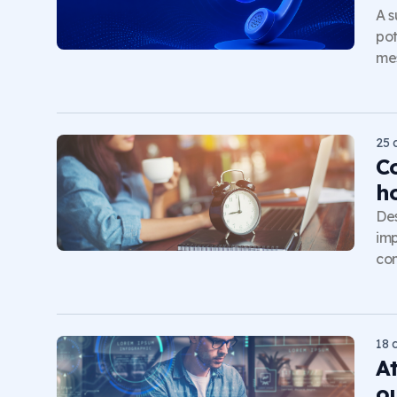
A s
pot
me
25 
C
h
Des
imp
com
18 
A
o