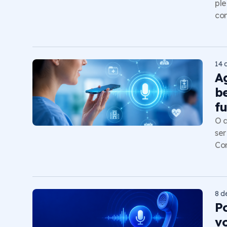
ple
com
14 
A
b
f
O a
ser
Co
8 d
P
vo