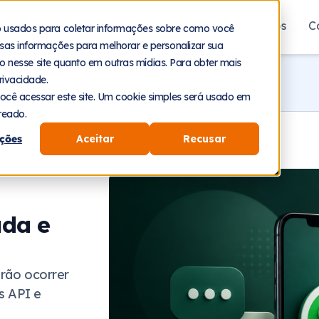
aforma
Segmentos
Recursos
Planos
C
o usados para coletar informações sobre como você
sas informações para melhorar e personalizar sua
nto nesse site quanto em outras mídias. Para obter mais
rivacidade.
ocê acessar este site. Um cookie simples será usado em
reado.
ções
Aceitar
Recusar
uda e
irão ocorrer
s API e