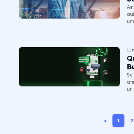
Ain
aut
um
11 
Q
B
Se 
ate
uti
<
1
2