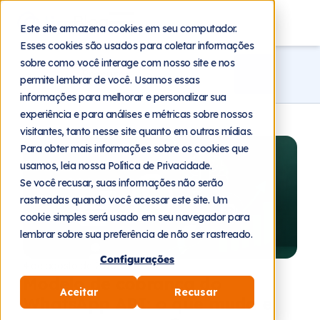
Blog
Este site armazena cookies em seu computador.
Esses cookies são usados para coletar informações
sobre como você interage com nosso site e nos
permite lembrar de você. Usamos essas
informações para melhorar e personalizar sua
experiência e para análises e métricas sobre nossos
visitantes, tanto nesse site quanto em outras mídias.
Para obter mais informações sobre os cookies que
usamos, leia nossa Política de Privacidade.
Se você recusar, suas informações não serão
rastreadas quando você acessar este site. Um
cookie simples será usado em seu navegador para
lembrar sobre sua preferência de não ser rastreado.
Configurações
4 de agosto de 2026
Modelo de cobrança do
Aceitar
Recusar
WhatsApp API: o que muda e