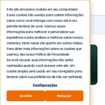
Blog
Este site armazena cookies em seu computador.
Esses cookies são usados para coletar informações
sobre como você interage com nosso site e nos
permite lembrar de você. Usamos essas
informações para melhorar e personalizar sua
experiência e para análises e métricas sobre nossos
visitantes, tanto nesse site quanto em outras mídias.
Para obter mais informações sobre os cookies que
usamos, leia nossa Política de Privacidade.
Se você recusar, suas informações não serão
rastreadas quando você acessar este site. Um
cookie simples será usado em seu navegador para
lembrar sobre sua preferência de não ser rastreado.
Configurações
4 de agosto de 2026
Modelo de cobrança do
Aceitar
Recusar
WhatsApp API: o que muda e