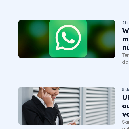
21 
W
m
n
Te
de
5 d
U
a
v
Sai
aut