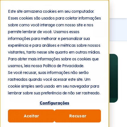
Blog
Este site armazena cookies em seu computador.
Esses cookies são usados para coletar informações
sobre como você interage com nosso site e nos
permite lembrar de você. Usamos essas
informações para melhorar e personalizar sua
experiência e para análises e métricas sobre nossos
visitantes, tanto nesse site quanto em outras mídias.
Para obter mais informações sobre os cookies que
usamos, leia nossa Política de Privacidade.
Se você recusar, suas informações não serão
rastreadas quando você acessar este site. Um
cookie simples será usado em seu navegador para
lembrar sobre sua preferência de não ser rastreado.
Configurações
4 de agosto de 2026
Modelo de cobrança do
Aceitar
Recusar
WhatsApp API: o que muda e