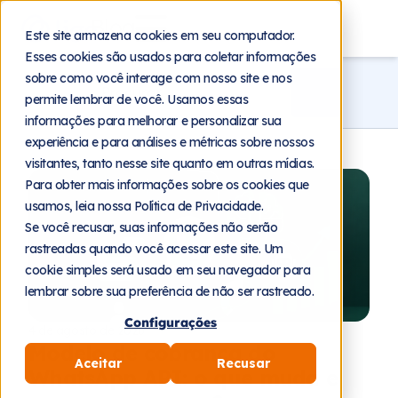
Blog
Este site armazena cookies em seu computador.
Esses cookies são usados para coletar informações
sobre como você interage com nosso site e nos
permite lembrar de você. Usamos essas
informações para melhorar e personalizar sua
experiência e para análises e métricas sobre nossos
visitantes, tanto nesse site quanto em outras mídias.
Para obter mais informações sobre os cookies que
usamos, leia nossa Política de Privacidade.
Se você recusar, suas informações não serão
rastreadas quando você acessar este site. Um
cookie simples será usado em seu navegador para
lembrar sobre sua preferência de não ser rastreado.
Configurações
4 de agosto de 2026
Modelo de cobrança do
Aceitar
Recusar
WhatsApp API: o que muda e