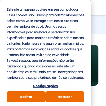
Blog
Este site armazena cookies em seu computador.
Esses cookies são usados para coletar informações
sobre como você interage com nosso site e nos
permite lembrar de você. Usamos essas
informações para melhorar e personalizar sua
experiência e para análises e métricas sobre nossos
visitantes, tanto nesse site quanto em outras mídias.
Para obter mais informações sobre os cookies que
usamos, leia nossa Política de Privacidade.
Se você recusar, suas informações não serão
rastreadas quando você acessar este site. Um
cookie simples será usado em seu navegador para
lembrar sobre sua preferência de não ser rastreado.
Configurações
4 de agosto de 2026
Modelo de cobrança do
Aceitar
Recusar
WhatsApp API: o que muda e