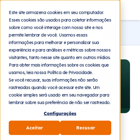
Blog
Este site armazena cookies em seu computador.
Esses cookies são usados para coletar informações
sobre como você interage com nosso site e nos
permite lembrar de você. Usamos essas
informações para melhorar e personalizar sua
experiência e para análises e métricas sobre nossos
visitantes, tanto nesse site quanto em outras mídias.
Para obter mais informações sobre os cookies que
usamos, leia nossa Política de Privacidade.
Se você recusar, suas informações não serão
rastreadas quando você acessar este site. Um
cookie simples será usado em seu navegador para
lembrar sobre sua preferência de não ser rastreado.
Configurações
4 de agosto de 2026
Modelo de cobrança do
Aceitar
Recusar
WhatsApp API: o que muda e