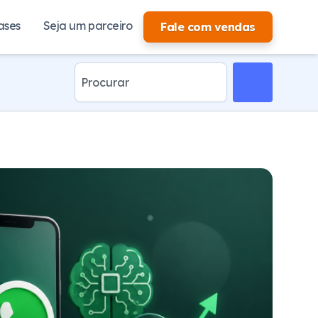
ases
Seja um parceiro
Fale com vendas