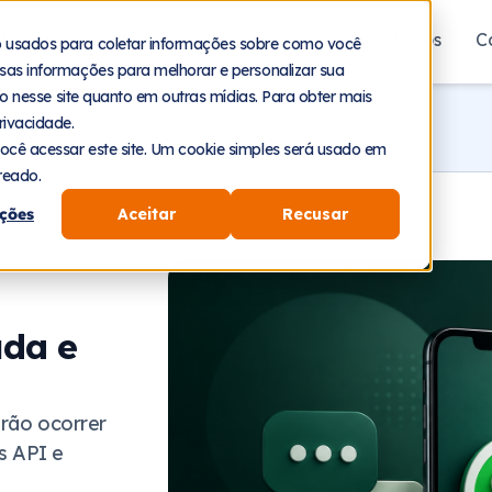
aforma
Segmentos
Recursos
Planos
C
o usados para coletar informações sobre como você
sas informações para melhorar e personalizar sua
nto nesse site quanto em outras mídias. Para obter mais
rivacidade.
ocê acessar este site. Um cookie simples será usado em
reado.
ções
Aceitar
Recusar
uda e
irão ocorrer
s API e