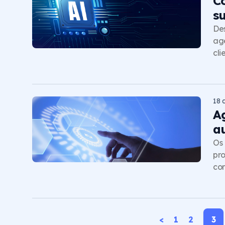
C
s
Des
age
cli
18 
A
a
Os 
pro
com
<
1
2
3