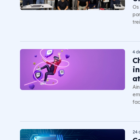
Os 
por
tre
4 d
C
i
a
Ain
emp
fac
24 