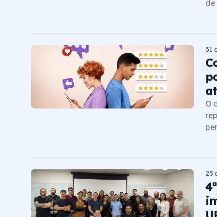
de 
31 
C
p
a
O a
rep
per
25 
4
i
U