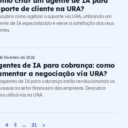
omo criar um agente de IA para
uporte de cliente na URA?
cubra como agilizar o suporte via URA, utilizando um
nte de IA especializado e eleve a satisfação dos seus
entes.
de fevereiro de 2026
gentes de IA para cobrança: como
umentar a negociação via URA?
agentes de IA para cobrança estão revolucionando os
cessos no setor financeiro das empresas. Descubra
o utilizá-los na URA.
4
5
…
21
>