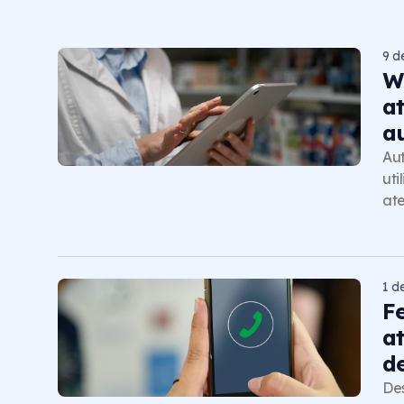
9 d
W
a
a
Au
uti
ate
1 d
F
a
d
Des